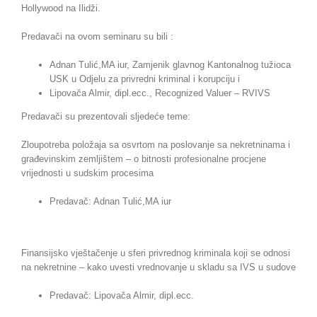
Sarajevo
Hollywood na Ilidži.
–
20.01.202
Predavači na ovom seminaru su bili :
Adnan Tulić,MA iur, Zamjenik glavnog Kantonalnog tužioca
USK u Odjelu za privredni kriminal i korupciju i
Lipovača Almir, dipl.ecc., Recognized Valuer – RVIVS
Predavači su prezentovali sljedeće teme:
Zloupotreba položaja sa osvrtom na poslovanje sa nekretninama i
građevinskim zemljištem – o bitnosti profesionalne procjene
vrijednosti u sudskim procesima
Predavač: Adnan Tulić,MA iur
Finansijsko vještačenje u sferi privrednog kriminala koji se odnosi
na nekretnine – kako uvesti vrednovanje u skladu sa IVS u sudove
Predavač: Lipovača Almir, dipl.ecc.