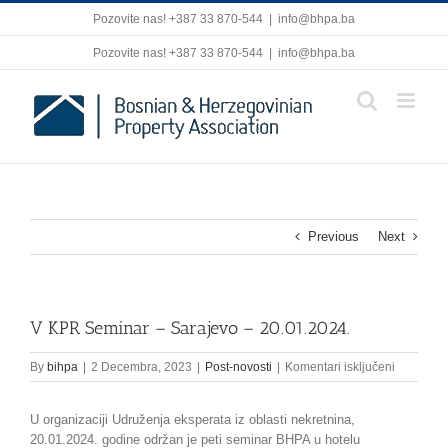
Skip
Pozovite nas! +387 33 870-544
|
info@bhpa.ba
to
content
Pozovite nas! +387 33 870-544
|
info@bhpa.ba
Previous
Next
V KPR Seminar – Sarajevo – 20.01.2024.
za
By
bihpa
|
2 Decembra, 2023
|
Post-novosti
|
Komentari isključeni
V
KPR
U organizaciji Udruženja eksperata iz oblasti nekretnina,
Seminar
–
20.01.2024. godine održan je peti seminar BHPA u hotelu