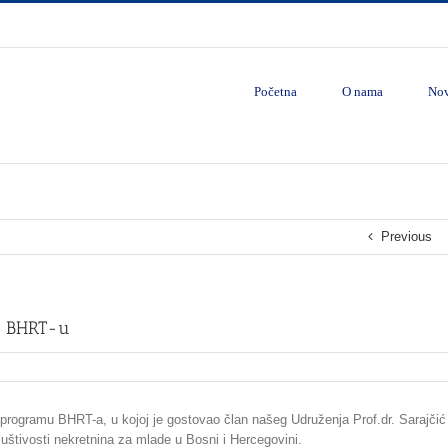
Početna
O nama
Nov
Previous
na BHRT-u
 programu BHRT-a, u kojoj je gostovao član našeg Udruženja Prof.dr. Sarajčić
riuštivosti nekretnina za mlade u Bosni i Hercegovini.