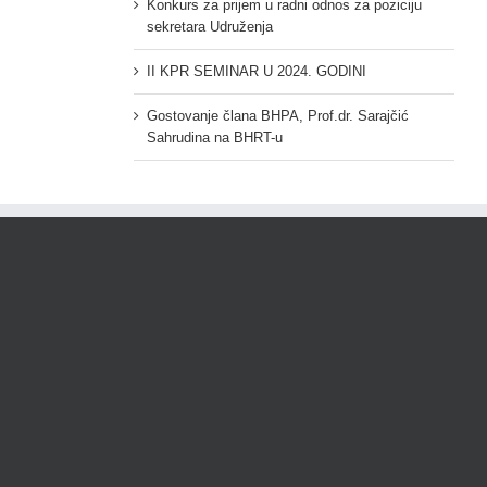
Konkurs za prijem u radni odnos za poziciju
sekretara Udruženja
II KPR SEMINAR U 2024. GODINI
Gostovanje člana BHPA, Prof.dr. Sarajčić
Sahrudina na BHRT-u