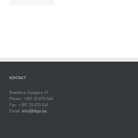
KONTAKT
Branilaca Sarajeva 47
Phone: +387 33 870-544
Fax: +387 33 870-544
Email:
info@bhpa.ba