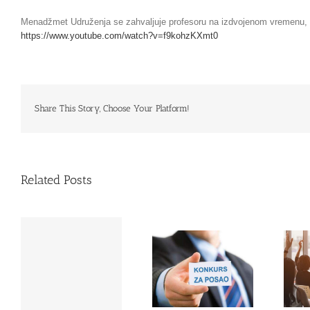
Sarajčić
Sahrudina
Menadžmet Udruženja se zahvaljuje profesoru na izdvojenom vremenu, 
na
https://www.youtube.com/watch?
v=f9kohzKXmt0
BHRT-
u
Share This Story, Choose Your Platform!
Related Posts
Konkurs za prijem
vi
u radni odnos za
II KPR SEMINAR U
poziciju sekretara
2024. GODINI
Udruženja