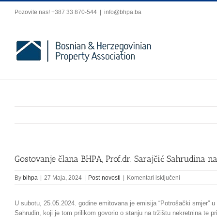
Skip
Pozovite nas! +387 33 870-544
|
info@bhpa.ba
to
content
Gostovanje člana BHPA, Prof.dr. Sarajčić Sahrudina 
za
By
bihpa
|
27 Maja, 2024
|
Post-novosti
|
Komentari isključeni
Gostovanje
člana
U subotu, 25.05.2024. godine emitovana je emisija “Potrošački smjer” u
BHPA,
Prof.dr.
Sahrudin, koji je tom prilikom govorio o stanju na tržištu nekretnina te p