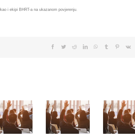
kao i ekipi BHRT-a na ukazanom povjerenju.
Facebook
Twitter
Reddit
LinkedIn
WhatsApp
Tumblr
Pinteres
V
VI KPR SEMINAR
I KPR seminar u
– 10.02.2024.
2024. godini
GODINE