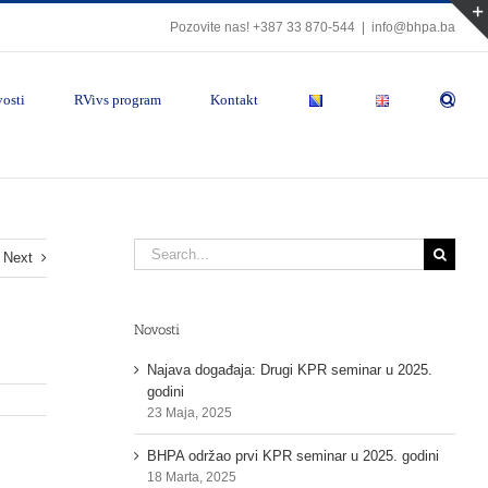
Pozovite nas! +387 33 870-544
|
info@bhpa.ba
osti
RVivs program
Kontakt
Search
Next
for:
Novosti
Najava događaja: Drugi KPR seminar u 2025.
godini
23 Maja, 2025
BHPA održao prvi KPR seminar u 2025. godini
18 Marta, 2025